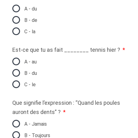
A - du
B - de
C - la
Est-ce que tu as fait ________ tennis hier ?
A - au
B - du
C - le
Que signifie l’expression : “Quand les poules
auront des dents” ?
A - Jamais
B - Toujours