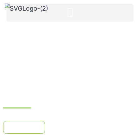
CERTIFICATION EN LANGUE FRANÇAISE
LE ROBERT
Centre d’examen public agrée pour la certification Robert
Programme de formation
(pour en savoir plus sur les conditions, le contenu et le tarif)
Télécharger